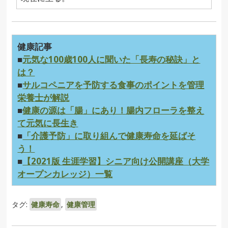
健康記事
■
元気な100歳100人に聞いた「長寿の秘訣」と
は？
■
サルコペニアを予防する食事のポイントを管理
栄養士が解説
■
健康の源は「腸」にあり！腸内フローラを整え
て元気に長生き
■
「介護予防」に取り組んで健康寿命を延ばそ
う！
■
【2021版 生涯学習】シニア向け公開講座（大学
オープンカレッジ）一覧
タグ:
健康寿命
,
健康管理