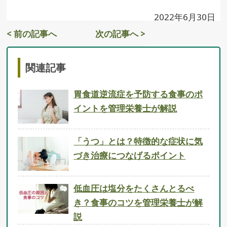
2022年6月30日
< 前の記事へ
次の記事へ >
関連記事
胃食道逆流症を予防する食事のポ
イントを管理栄養士が解説
「うつ」とは？特徴的な症状に気
づき治療につなげるポイント
低血圧は塩分をたくさんとるべ
き？食事のコツを管理栄養士が解
説