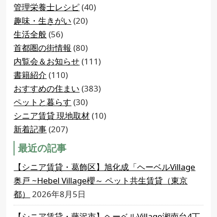
管理栄養士レシピ
(40)
趣味・生きがい
(20)
生活全般
(56)
首都圏の街情報
(80)
内覧会＆お知らせ
(111)
書籍紹介
(110)
おすすめの住まい
(383)
ペットと暮らす
(30)
シニア賃貸 現地取材
(10)
新着記事
(207)
最近の記事
【シニア賃貸・葛飾区】旭化成「ヘーベルVillage
奥戸 ~Hebel Village櫻～ ペット共生賃貸（東京
都）
2026年8月5日
【シニア賃貸・藤沢市】ヘーベルVillage湘南台4丁