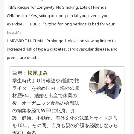
TIME:Recipe for Longevity: No Smoking, Lots of Friends
CNN health「Yes, sitting too long can kill you, even if you
exercise」 BBC：「Sitting for long periods ‘is bad for your
health’」
HARVARD T.H. CHAN「Prolonged television viewing linked to
increased risk of type 2 diabetes, cardiovascular disease, and
premature death」
筆者：
松尾まみ
学生時代より情報誌や雑誌で旅
ライターを始め国内・海外の取
材歴8年。結婚と出産で休業の
後、オーガニック食品の会報誌
の編集を経てWEBに転身。介
護、健康、不動産、海外文化の執筆とサイト運営
を16年。その間、自身も親の介護を経験しながら
現在に至る。