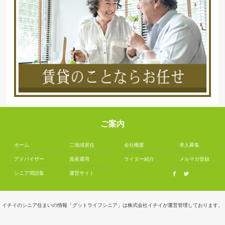
ご案内
ホーム
二地域居住
会社概要
求人募集
アドバイザー
資産運用
ライター紹介
メルマガ登録
シニア用語集
運営サイト
イチイのシニア住まいの情報「グットライフシニア」は株式会社イチイが運営管理しております。