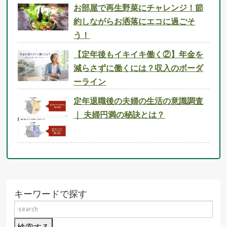
お部屋で再生野菜にチャレンジ！節
約しながらお洒落にエコに過ごそ
う！
【定年後もイキイキ働く②】年金を
減らさずに働くには？収入のボーダ
ーライン
定年退職後の夫婦の生活の意識調査
｜ 夫婦円満の秘訣とは？
キーワードで探す