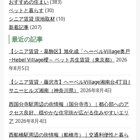
おすすめの住まい
(383)
ペットと暮らす
(30)
シニア賃貸 現地取材
(10)
新着記事
(207)
最近の記事
【シニア賃貸・葛飾区】旭化成「ヘーベルVillage奥戸
~Hebel Village櫻～ ペット共生賃貸（東京都）
2026
年8月5日
【シニア賃貸・藤沢市】ヘーベルVillage湘南台4丁目|
サニーヒルズ湘南（神奈川県）
2026年8月4日
西国分寺駅周辺の街情報（国分寺市）｜都心部へのア
クセス良好、穏やかな住宅街が広がる住みやすいエリ
ア
2026年8月4日
西船橋駅周辺の街情報（船橋市）｜交通利便性と暮ら