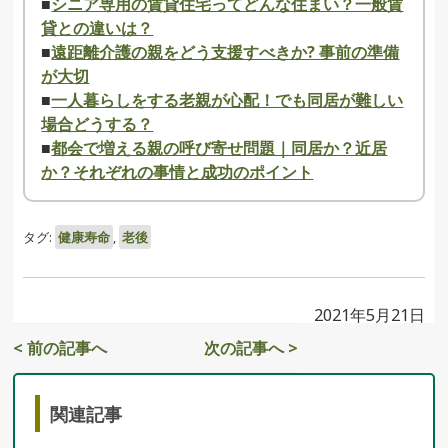
■
シニア専用の賃貸住宅ってどんな住まい？一般賃
貸との違いは？
■
遠距離介護の親をどう支援すべきか? 事前の準備
が大切
■
一人暮らしをする老親が心配！でも同居が難しい
場合どうする？
■
都会で増える親の呼び寄せ問題｜同居か？近居
か？それぞれの事情と成功のポイント
タグ:
健康寿命
,
老後
2021年5月21日
< 前の記事へ
次の記事へ >
関連記事