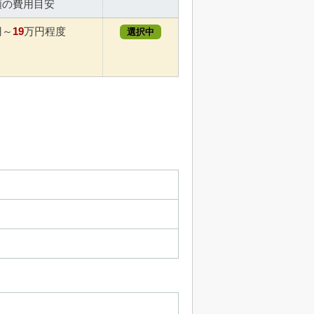
額の費用目安
19
円～
万円程度
選択中