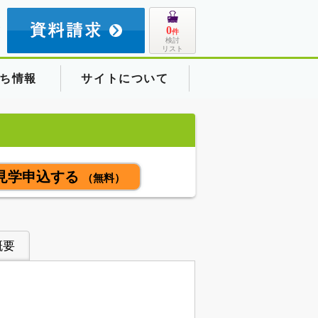
8
0
件
検討
リスト
ち情報
サイトについて
見学申込する
（無料）
概要