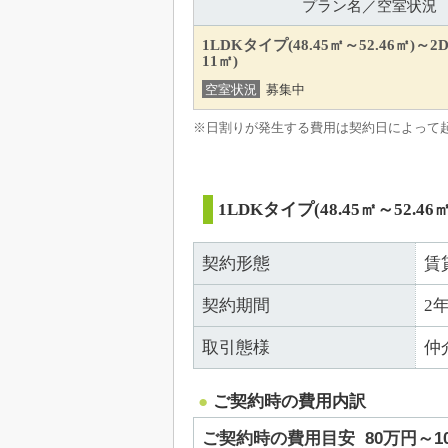
プラン名／空室状況
1LDKタイプ(48.45㎡～52.46㎡)～2
11㎡)
空室状況
募集中
※日割りが発生する費用は契約日によって
1LDKタイプ(48.45㎡～52.46
契約形態
賃
契約期間
2
取引態様
仲
ご契約時の費用内訳
ご契約時の費用目安
80万円～1