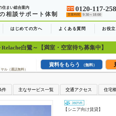
0120-117-25
の住まい総合案内
の相談サポート体制
営業時間
9:30～18:00
はじめての方へ
よくある質問
お役立
鷺～Relache白鷺～【満室・空室待ち募集中】
資料をもらう
（無料）
イヤル（通話無料）
条件
主なサービス一覧
交通アクセス
住宅
【シニア向け賃貸】