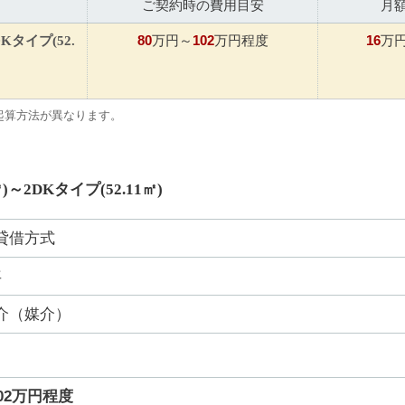
ご契約時の費用目安
月
80
102
16
DKタイプ(52.
万円～
万円程度
万
起算方法が異なります。
㎡)～2DKタイプ(52.11㎡)
貸借方式
年
介（媒介）
02万円程度