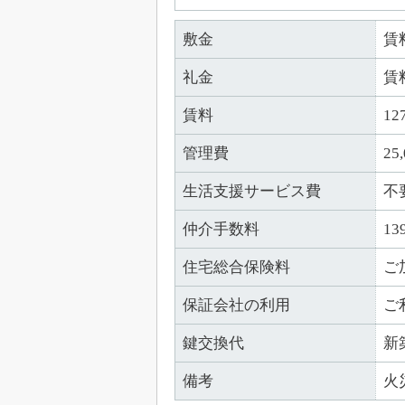
敷金
賃
礼金
賃
賃料
12
管理費
25
生活支援サービス費
不
仲介手数料
13
住宅総合保険料
ご
保証会社の利用
ご
鍵交換代
新
備考
火