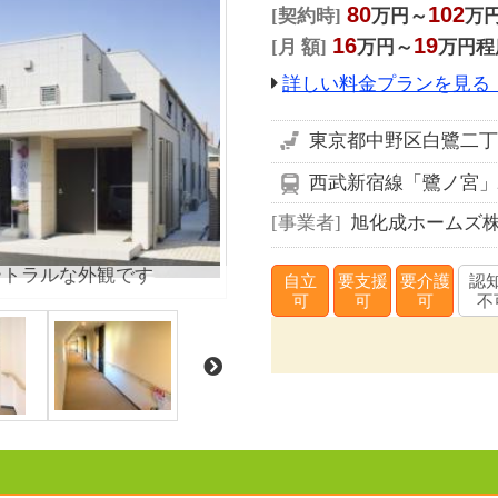
80
102
契約時
万円～
万
16
19
月 額
万円～
万円程
詳しい料金プランを見る
東京都中野区白鷺二丁目
西武新宿線「鷺ノ宮」
事業者
旭化成ホームズ
ートラルな外観です
自立
要支援
要介護
認
可
可
可
不