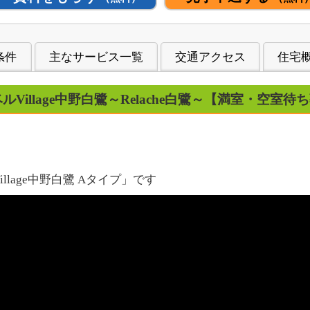
条件
主なサービス一覧
交通アクセス
住宅
ルVillage中野白鷺～Relache白鷺～【満室・空室
llage中野白鷺 Aタイプ」です