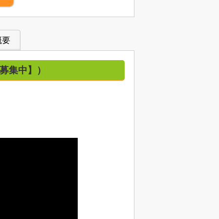
概要
待ち募集中】）