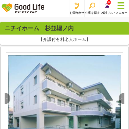
0
お問合わせ
住宅を探す
検討リスト
メニュー
ニチイホーム 杉並堀ノ内
【介護付有料老人ホーム】
<
>