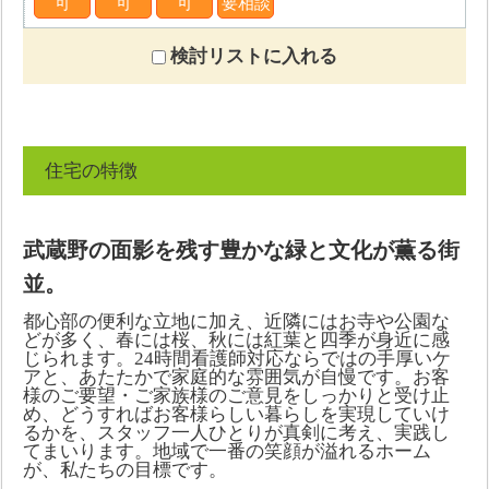
可
可
可
要相談
検討リストに入れる
住宅の特徴
武蔵野の面影を残す豊かな緑と文化が薫る街
並。
都心部の便利な立地に加え、近隣にはお寺や公園な
どが多く、春には桜、秋には紅葉と四季が身近に感
じられます。24時間看護師対応ならではの手厚いケ
アと、あたたかで家庭的な雰囲気が自慢です。お客
様のご要望・ご家族様のご意見をしっかりと受け止
め、どうすればお客様らしい暮らしを実現していけ
るかを、スタッフ一人ひとりが真剣に考え、実践し
てまいります。地域で一番の笑顔が溢れるホーム
が、私たちの目標です。