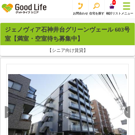
0
お問合わせ
住宅を探す
検討リスト
メニュー
ジェノヴィア石神井台グリーンヴェール 603号
室【満室・空室待ち募集中】
【シニア向け賃貸】
<
>