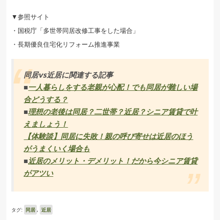
▼参照サイト
・国税庁「多世帯同居改修工事をした場合」
・長期優良住宅化リフォーム推進事業
同居vs近居に関連する記事
■
一人暮らしをする老親が心配！でも同居が難しい場
合どうする？
■
理想の老後は同居？二世帯？近居？シニア賃貸で叶
えましょう！
【体験談】同居に失敗！親の呼び寄せは近居のほう
がうまくいく場合も
■
近居のメリット・デメリット！だから今シニア賃貸
がアツい
タグ:
同居
,
近居