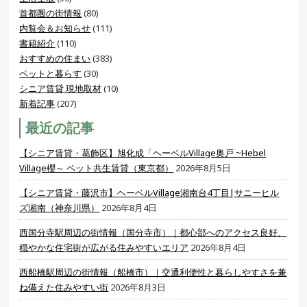
首都圏の街情報
(80)
内覧会＆お知らせ
(111)
書籍紹介
(110)
おすすめの住まい
(383)
ペットと暮らす
(30)
シニア賃貸 現地取材
(10)
新着記事
(207)
最近の記事
【シニア賃貸・葛飾区】旭化成「ヘーベルVillage奥戸 ~Hebel
Village櫻～ ペット共生賃貸（東京都）
2026年8月5日
【シニア賃貸・藤沢市】ヘーベルVillage湘南台4丁目|サニーヒル
ズ湘南（神奈川県）
2026年8月4日
西国分寺駅周辺の街情報（国分寺市）｜都心部へのアクセス良好、
穏やかな住宅街が広がる住みやすいエリア
2026年8月4日
西船橋駅周辺の街情報（船橋市）｜交通利便性と暮らしやすさを兼
ね備えた住みやすい街
2026年8月3日