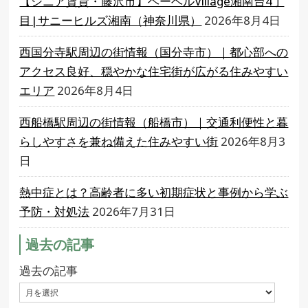
【シニア賃貸・藤沢市】ヘーベルVillage湘南台4丁
目|サニーヒルズ湘南（神奈川県）
2026年8月4日
西国分寺駅周辺の街情報（国分寺市）｜都心部への
アクセス良好、穏やかな住宅街が広がる住みやすい
エリア
2026年8月4日
西船橋駅周辺の街情報（船橋市）｜交通利便性と暮
らしやすさを兼ね備えた住みやすい街
2026年8月3
日
熱中症とは？高齢者に多い初期症状と事例から学ぶ
予防・対処法
2026年7月31日
過去の記事
過去の記事