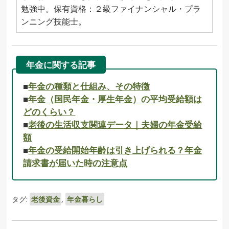
勉強中。保有資格：２級ファイナンシャル・プラ
ンニング技能士。
年金に関する記事
■
年金の種類と仕組み、その特徴
■
年金（国民年金・厚生年金）の平均受給額は
どのくらい？
■
老後の生活収支関連データ｜夫婦の年金受給
額
■
年金の受給開始年齢は引き上げられる？年金
請求書が届いた時の注意点
タグ:
老後資金
,
年金暮らし