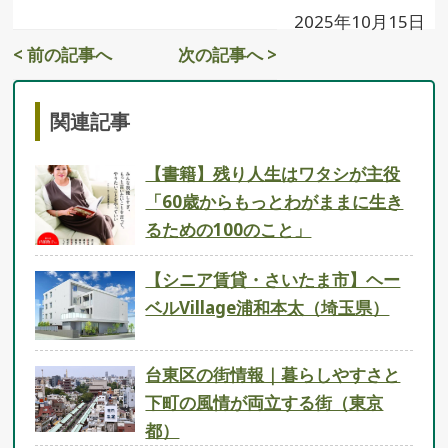
2025年10月15日
< 前の記事へ
次の記事へ >
関連記事
【書籍】残り人生はワタシが主役
「60歳からもっとわがままに生き
るための100のこと」
【シニア賃貸・さいたま市】ヘー
ベルVillage浦和本太（埼玉県）
台東区の街情報｜暮らしやすさと
下町の風情が両立する街（東京
都）