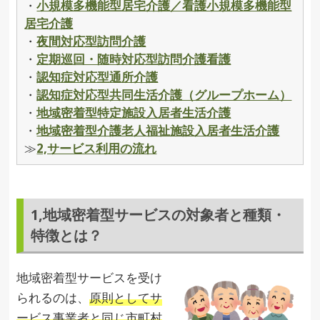
・
小規模多機能型居宅介護／看護小規模多機能型
居宅介護
・
夜間対応型訪問介護
・
定期巡回・随時対応型訪問介護看護
・
認知症対応型通所介護
・
認知症対応型共同生活介護（グループホーム）
・
地域密着型特定施設入居者生活介護
・
地域密着型介護老人福祉施設入居者生活介護
≫
2,サービス利用の流れ
1,地域密着型サービスの対象者と種類・
特徴とは？
地域密着型サービスを受け
られるのは、
原則としてサ
ービス事業者と同じ市町村