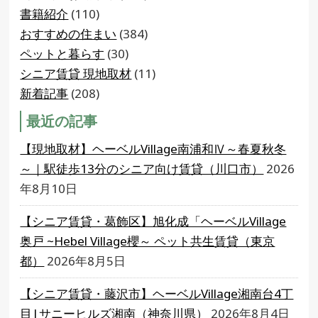
書籍紹介
(110)
おすすめの住まい
(384)
ペットと暮らす
(30)
シニア賃貸 現地取材
(11)
新着記事
(208)
最近の記事
【現地取材】ヘーベルVillage南浦和Ⅳ～春夏秋冬
～｜駅徒歩13分のシニア向け賃貸（川口市）
2026
年8月10日
【シニア賃貸・葛飾区】旭化成「ヘーベルVillage
奥戸 ~Hebel Village櫻～ ペット共生賃貸（東京
都）
2026年8月5日
【シニア賃貸・藤沢市】ヘーベルVillage湘南台4丁
目|サニーヒルズ湘南（神奈川県）
2026年8月4日