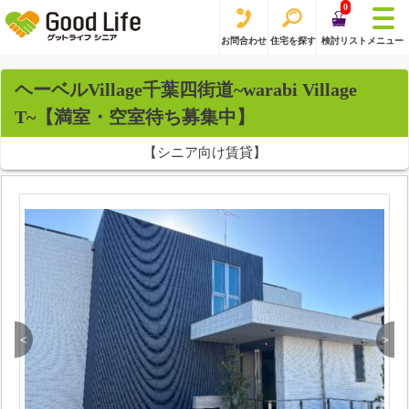
0
お問合わせ
住宅を探す
検討リスト
メニュー
ヘーベルVillage千葉四街道~warabi Village
T~【満室・空室待ち募集中】
【シニア向け賃貸】
<
>