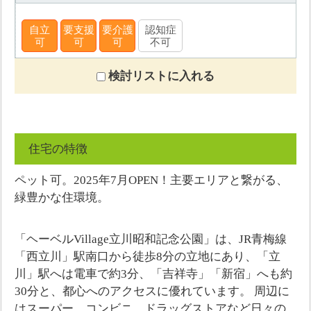
自立
要支援
要介護
認知症
可
可
可
不可
検討リストに入れる
住宅の特徴
ペット可。2025年7月OPEN！主要エリアと繋がる、
緑豊かな住環境。
「ヘーベルVillage立川昭和記念公園」は、JR青梅線
「西立川」駅南口から徒歩8分の立地にあり、「立
川」駅へは電車で約3分、「吉祥寺」「新宿」へも約
30分と、都心へのアクセスに優れています。 周辺に
はスーパー、コンビニ、ドラッグストアなど日々の