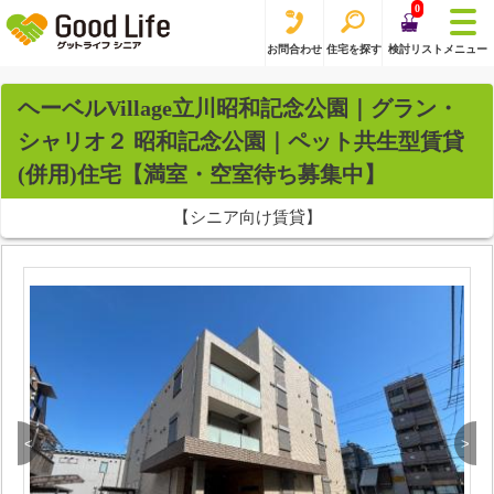
0
お問合わせ
住宅を探す
検討リスト
メニュー
ヘーベルVillage立川昭和記念公園｜グラン・
シャリオ２ 昭和記念公園｜ペット共生型賃貸
(併用)住宅【満室・空室待ち募集中】
【シニア向け賃貸】
<
>