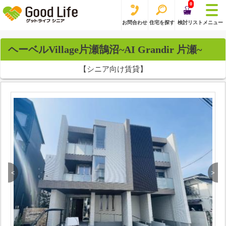
0
お問合わせ
住宅を探す
検討リスト
メニュー
ヘーベルVillage片瀬鵠沼~AI Grandir 片瀬~
【シニア向け賃貸】
<
>