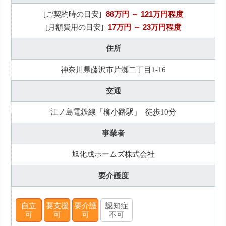
86万円
～ 121万円程度
[ご契約時の目安]
17万円
～ 23万円程度
[月額費用の目安]
住所
神奈川県藤沢市片瀬二丁目1-16
交通
江ノ島電鉄線「柳小路駅」 徒歩10分
事業者
旭化成ホームズ株式会社
要介護度
自立
要支援
要介護
認知症
可
可
可
不可