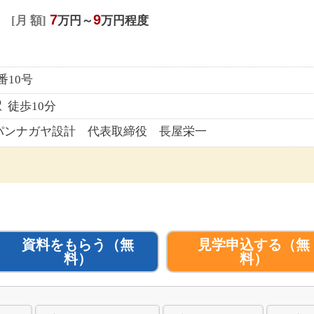
7
9
月 額
万円～
万円程度
番10号
 徒歩10分
パンナガヤ設計 代表取締役 長屋栄一
資料をもらう
（無
見学申込する
（無
料）
料）