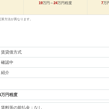
19
24
7
万円～
万円程度
万
起算方法が異なります。
賃貸借方式
確認中
紹介
24万円程度
賃料等の前払金：なし