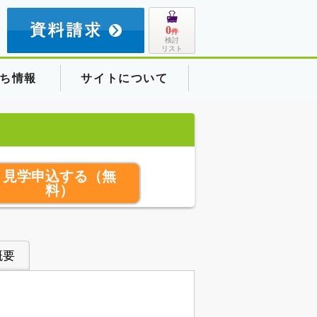
8
0
件
検討
リスト
ち情報
サイトについて
見学申込する
（無
料）
概要