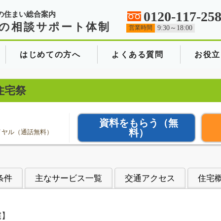
0120-117-25
の住まい総合案内
の相談サポート体制
営業時間
9:30～18:00
はじめての方へ
よくある質問
お役立
住宅祭
資料をもらう
（無
料）
イヤル（通話無料）
条件
主なサービス一覧
交通アクセス
住宅
宅】