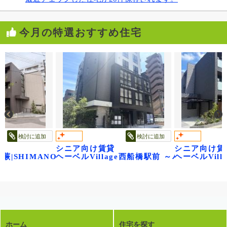
今月の特選おすすめ住宅
検討に追加
検討に追加
シニア向け賃貸
シニア向け賃
円寺～
 蕨|SHIMANO
ヘーベルVillage西船橋駅前 ～パティオメー
ヘーベルVil
ホーム
住宅を探す