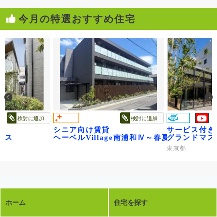
今月の特選おすすめ住宅
検討に追加
検討に追加
シニア向け賃貸
サービス付き
ウス
ヘーベルVillage南浦和Ⅳ～春夏秋冬～
グランドマス
東京都
ホーム
住宅を探す