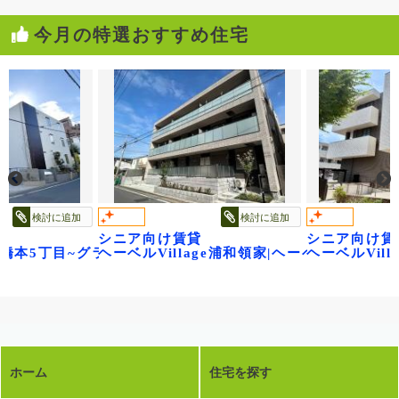
今月の特選おすすめ住宅
討に追加
検討に追加
シニア向け賃貸
シニア向け賃貸
本5丁目~グランビレッジ橋本~
ヘーベルVillage浦和領家|ヘーベルヴィレッジ浦
ヘーベルVillage浦和
ホーム
住宅を探す