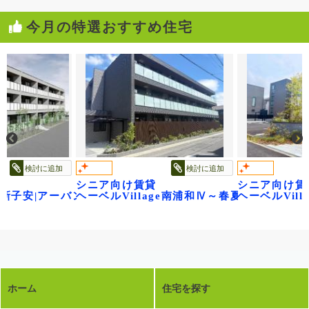
今月の特選おすすめ住宅
検討に追加
検討に追加
シニア向け賃貸
シニア向け賃
age新子安|アーバンパークサイド
ヘーベルVillage南浦和Ⅳ～春夏秋冬～
ヘーベルVil
ホーム
住宅を探す