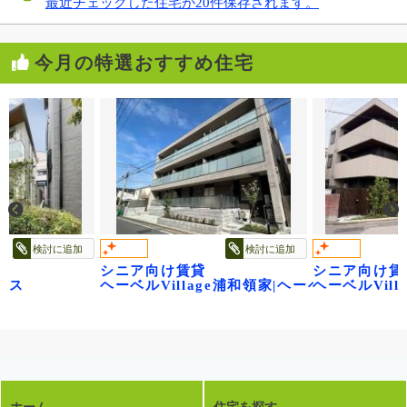
最近チェックした住宅が20件保存されます。
今月の特選おすすめ住宅
検討に追加
検討に追加
シニア向け賃貸
シニア向け賃
ウス
ヘーベルVillage浦和領家|ヘーベルヴィレ
ヘーベルVilla