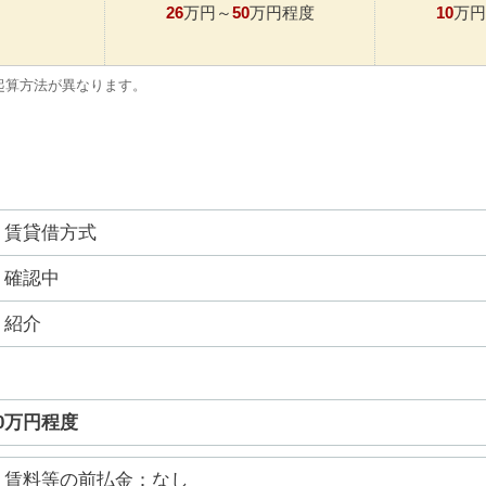
26
50
10
万円～
万円程度
万円
起算方法が異なります。
賃貸借方式
確認中
紹介
50万円程度
賃料等の前払金：なし