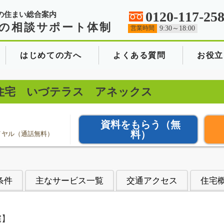
0120-117-25
の住まい総合案内
の相談サポート体制
営業時間
9:30～18:00
はじめての方へ
よくある質問
お役立
住宅 いづテラス アネックス
資料をもらう
（無
料）
イヤル（通話無料）
条件
主なサービス一覧
交通アクセス
住宅
宅】