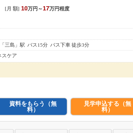
10
17
月 額
万円～
万円程度
「三島」駅 バス15分 バス下車 徒歩3分
ネスケア
資料をもらう
（無
見学申込する
（無
料）
料）