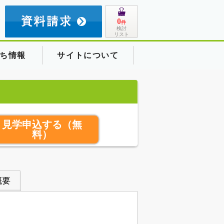
8
0
件
検討
リスト
ち情報
サイトについて
見学申込する
（無
料）
概要