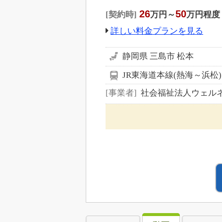
26
50
契約時
万円～
万円程度
詳しい料金プランを見る
静岡県 三島市 松本
JR東海道本線(熱海～浜松)
事業者
社会福祉法人ウェル