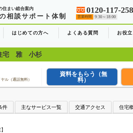
0120-117-25
の住まい総合案内
の相談サポート体制
営業時間
9:30～18:00
はじめての方へ
よくある質問
お役立
住宅 雅 小杉
資料をもらう
（無
料）
イヤル（通話無料）
条件
主なサービス一覧
交通アクセス
住宅
宅】