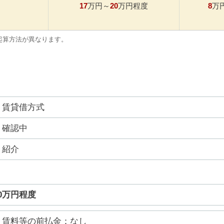
17
20
8
万円～
万円程度
万
起算方法が異なります。
賃貸借方式
確認中
紹介
20万円程度
賃料等の前払金：なし