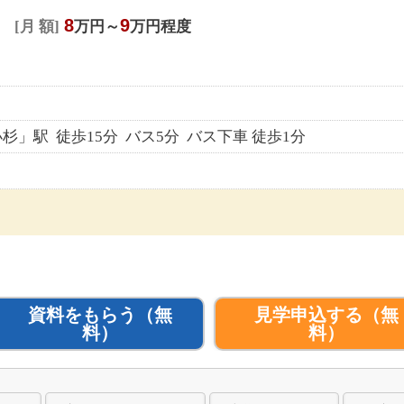
8
9
月 額
万円～
万円程度
」駅 徒歩15分 バス5分 バス下車 徒歩1分
資料をもらう
（無
見学申込する
（無
料）
料）