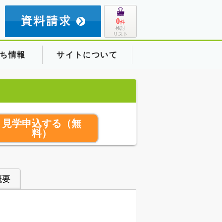
8
0
件
検討
リスト
ち情報
サイトについて
見学申込する
（無
料）
概要