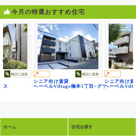
今月の特選おすすめ住宅
検討に追加
検討に追加
シニア向け賃貸
シニア向け賃
レジデンス武蔵浦和
ウス
ヘーベルVillage橋本5丁目~グランビレッジ
ヘーベルVilla
ホーム
住宅を探す