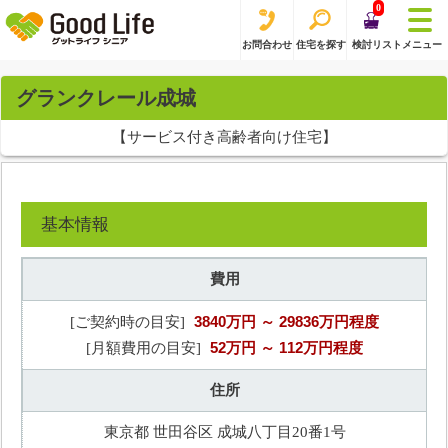
0
お問合わせ
住宅を探す
検討リスト
メニュー
グランクレール成城
【サービス付き高齢者向け住宅】
基本情報
費用
3840万円
～ 29836万円程度
[ご契約時の目安]
52万円
～ 112万円程度
[月額費用の目安]
住所
東京都 世田谷区 成城八丁目20番1号