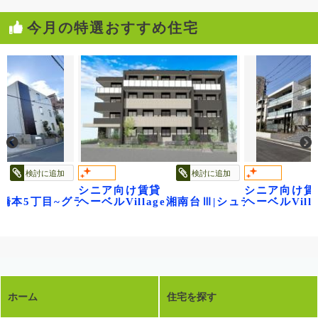
今月の特選おすすめ住宅
検討に追加
検討に追加
シニア向け賃貸
シニア向け賃
ジ浦和領家ヴェルデ
ge橋本5丁目~グランビレッジ橋本~
ヘーベルVillage湘南台Ⅲ|シュテルン湘南
ヘーベルVil
ホーム
住宅を探す