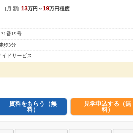
13
19
月 額
万円～
万円程度
31番19号
徒歩3分
サイドサービス
資料をもらう
（無
見学申込する
（無
料）
料）