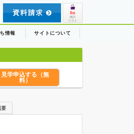
8
0
件
検討
リスト
ち情報
サイトについて
見学申込する
（無
料）
概要