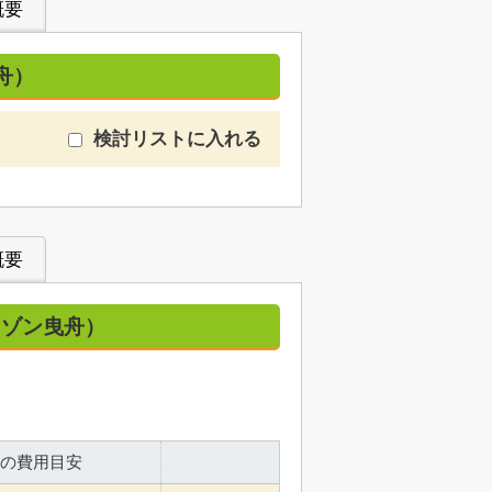
概要
舟）
検討リストに入れる
概要
メゾン曳舟）
の費用目安