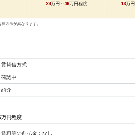
28
46
13
万円～
万円程度
万円
起算方法が異なります。
賃貸借方式
確認中
紹介
46万円程度
賃料等の前払金：なし