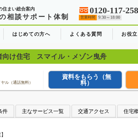
0120-117-25
の住まい総合案内
の相談サポート体制
営業時間
9:30～18:00
はじめての方へ
よくある質問
お役立
者向け住宅 スマイル・メゾン曳舟
資料をもらう
（無
料）
イヤル（通話無料）
条件
主なサービス一覧
交通アクセス
住宅
宅】