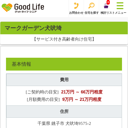
0
お問合わせ
住宅を探す
検討リスト
メニュー
マークガーデン犬吠埼
【サービス付き高齢者向け住宅】
基本情報
費用
21万円
～ 66万円程度
[ご契約時の目安]
9万円
～ 21万円程度
[月額費用の目安]
住所
千葉県 銚子市 犬吠埼9575-2