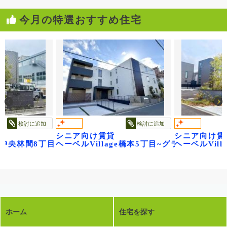
今月の特選おすすめ住宅
検討に追加
検討に追加
シニア向け賃貸
シニア向け賃
レジデンス武蔵浦和
age中央林間8丁目～ベル フルール～
ヘーベルVillage橋本5丁目~グランビレッジ
ヘーベルVil
ホーム
住宅を探す