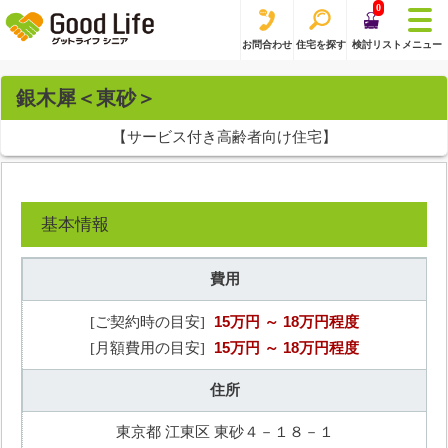
0
お問合わせ
住宅を探す
検討リスト
メニュー
銀木犀＜東砂＞
【サービス付き高齢者向け住宅】
基本情報
費用
15万円
～ 18万円程度
[ご契約時の目安]
15万円
～ 18万円程度
[月額費用の目安]
住所
東京都 江東区 東砂４－１８－１