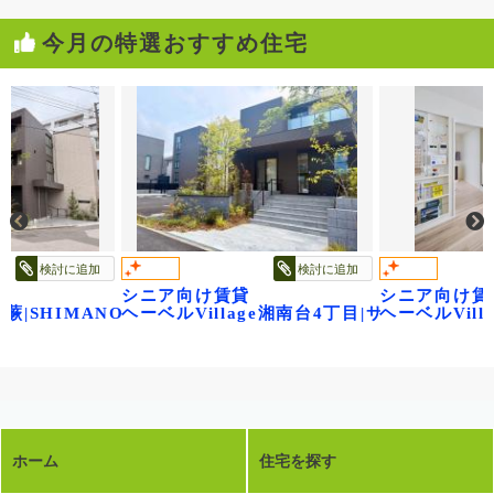
今月の特選おすすめ住宅
検討に追加
検討に追加
シニア向け賃貸
シニア向け賃
 蕨|SHIMANO
ヘーベルVillage湘南台4丁目|サニーヒルズ
ヘーベルVil
ホーム
住宅を探す