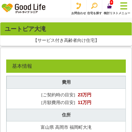
0
お問合わせ
住宅を探す
検討リスト
メニュー
ユートピア大滝
【サービス付き高齢者向け住宅】
基本情報
費用
23万円
[ご契約時の目安]
11万円
[月額費用の目安]
住所
富山県 高岡市 福岡町大滝