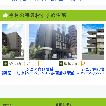
今月の特選おすすめ住宅
検討に追加
検討に追加
シニア向け賃貸
シニア向け賃
ge淵野辺Ⅱ|紡ぎ野
ヘーベルVillage西船橋駅前 ～パティオメー
ヘーベルVil
ホーム
住宅を探す