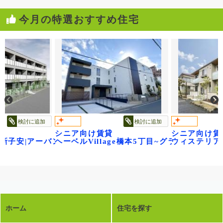
今月の特選おすすめ住宅
検討に追加
検討に追加
シニア向け賃貸
シニア向け賃
ル～
age新子安|アーバンパークサイド
ヘーベルVillage橋本5丁目~グランビレッジ
ウィステリア
ホーム
住宅を探す