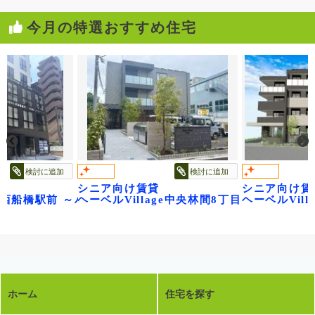
今月の特選おすすめ住宅
検討に追加
検討に追加
シニア向け賃貸
シニア向け賃
円寺～
age西船橋駅前 ～パティオメープル～
ヘーベルVillage中央林間8丁目～ベル フル
ヘーベルVil
ホーム
住宅を探す