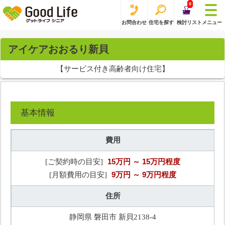
0
お問合わせ
住宅を探す
検討リスト
メニュー
アイケアおおるり新貝
【サービス付き高齢者向け住宅】
基本情報
費用
15万円
～ 15万円程度
[ご契約時の目安]
9万円
～ 9万円程度
[月額費用の目安]
住所
静岡県 磐田市 新貝2138-4