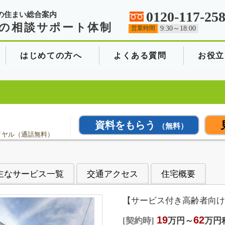
0120-117-25
の住まい総合案内
の相談サポート体制
営業時間
9:30～18:00
はじめての方へ
よくある質問
お役立
資料をもらう
（無料）
イヤル（通話無料）
主なサービス一覧
交通アクセス
住宅概要
【サービス付き高齢者向け
19
62
契約時
万円～
万円