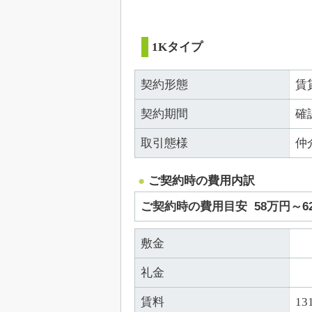
1Kタイプ
契約形態
賃
契約期間
確
取引態様
仲
ご契約時の費用内訳
ご契約時の費用目安
58万円～
敷金
礼金
賃料
13