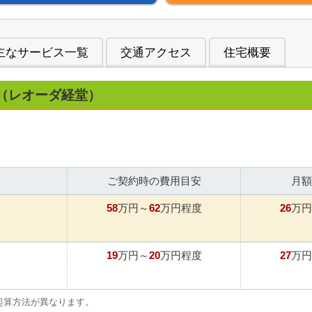
主なサービス一覧
交通アクセス
住宅概要
（レオーダ経堂）
ご契約時の費用目安
月額
58
62
26
万円～
万円程度
万円
19
20
27
万円～
万円程度
万円
起算方法が異なります。