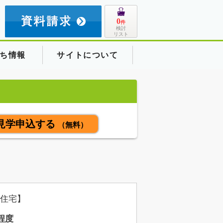
8
0
件
検討
リスト
ち情報
サイトについて
見学申込する
（無料）
住宅】
程度