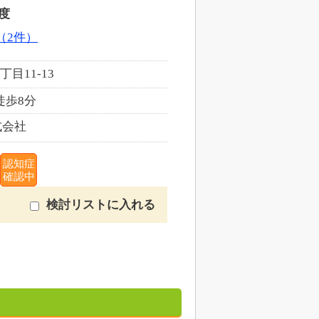
度
（2件）
目11-13
徒歩8分
式会社
認知症
確認中
検討リストに入れる