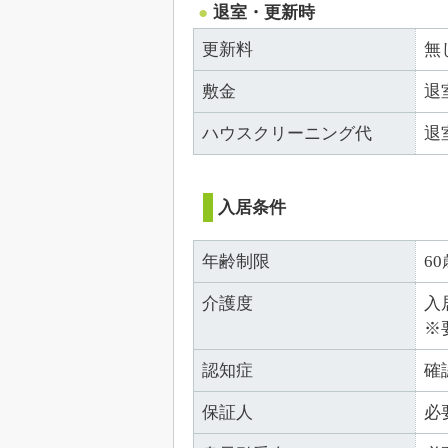
退室・更新時
更新料
無
敷金
退
ハウスクリーニング代
退
入居条件
年齢制限
6
介護度
入
※
認知症
確
保証人
必