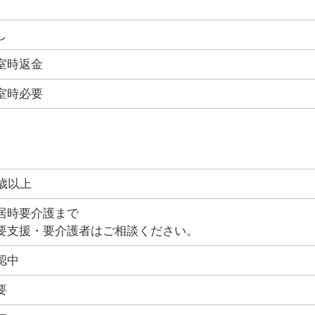
し
室時返金
室時必要
0歳以上
居時要介護まで
要支援・要介護者はご相談ください。
認中
要