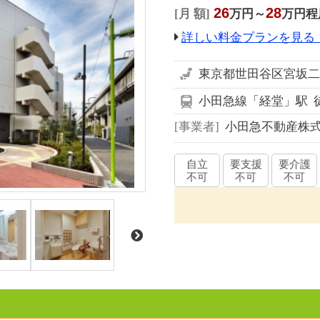
26
28
月 額
万円～
万円程
詳しい料金プランを見る
東京都世田谷区宮坂二丁
小田急線「経堂」駅 
事業者
小田急不動産株
自立
要支援
要介護
不可
不可
不可