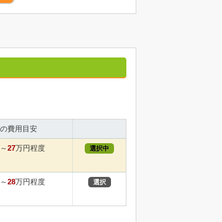
の費用目安
27
～
万円程度
選択中
28
～
万円程度
選択