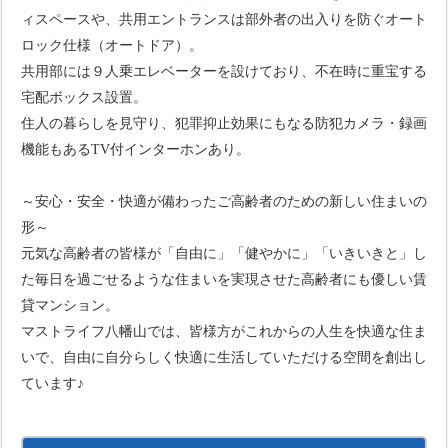
ィスペースや、共用エントランスは部外者の出入りを防ぐオート
ロック仕様（オートドア）。
共用部には９人乗エレベーターを設けており、不在時に重宝する
宅配ボックス設置。
住人の暮らしを見守り、犯罪抑止効果にもなる防犯カメラ・録画
機能もあるTV付インターホンあり。
～安心・安全・快適が備わったご高齢者のための新しい住まいの
形～
元気な高齢者の皆様が「自由に」「健やかに」「いきいきと」し
た毎日を過ごせるような住まいを実現させた高齢者にも優しい賃
貸マンション。
マストライフ八幡山では、皆様方がこれからの人生を快適な住ま
いで、自由に自分らしく快適に生活していただける空間を創出し
ています♪