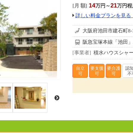
14
21
月 額
万円～
万円程
詳しい料金プランを見る
大阪府池田市建石町8-
阪急宝塚本線「池田」駅
事業者
積水ハウスシャー
自立
要支援
要介護
認
観
可
可
可
不