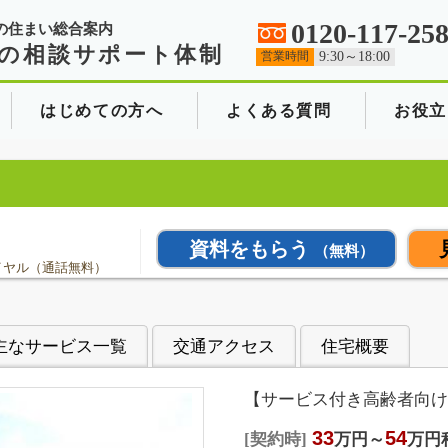
0120-117-25
の住まい総合案内
の相談サポート体制
営業時間
9:30～18:00
はじめての方へ
よくある質問
お役立
資料をもらう
（無料）
イヤル（通話無料）
主なサービス一覧
交通アクセス
住宅概要
【サービス付き高齢者向け
33
54
契約時
万円～
万円