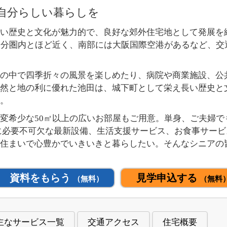
自分らしい暮らしを
い歴史と文化が魅力的で、良好な郊外住宅地として発展を
0分圏内とほど近く、南部には大阪国際空港があるなど、交
の中で四季折々の風景を楽しめたり、病院や商業施設、公
然と地の利に優れた池田は、城下町として栄え長い歴史と
。
変希少な50㎡以上の広いお部屋もご用意。単身、ご夫婦で
に必要不可欠な最新設備、生活支援サービス、お食事サー
な住まいで心豊かでいきいきと暮らしたい。そんなシニアの
資料をもらう
見学申込する
（無料）
（無料
主なサービス一覧
交通アクセス
住宅概要