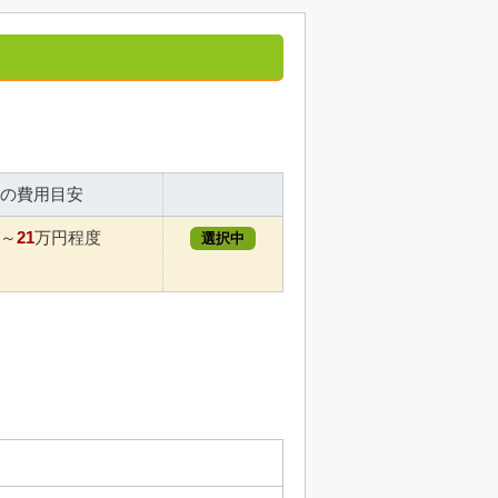
の費用目安
21
～
万円程度
選択中