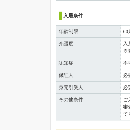
入居条件
年齢制限
6
介護度
入
※
認知症
不
保証人
必
身元引受人
必
その他条件
ご
審
て