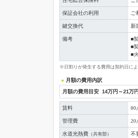
住宅総合保険料
ご
保証会社の利用
ご
鍵交換代
新
備考
■
■
■
※日割りが発生する費用は契約日によ
月額の費用内訳
月額の費用目安
14万円～21万
賃料
80
管理費
20
水道光熱費
不
（共有部）