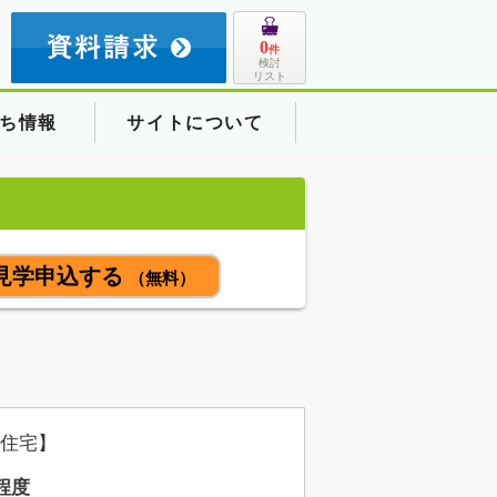
8
0
件
検討
リスト
ち情報
サイトについて
見学申込する
（無料）
住宅】
程度