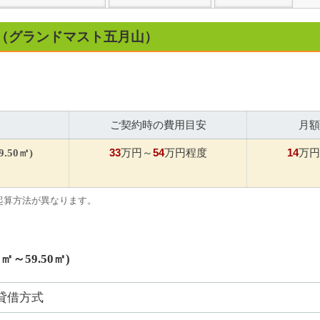
（グランドマスト五月山）
ご契約時の費用目安
月額
33
54
14
.50㎡)
万円～
万円程度
万円
起算方法が異なります。
㎡～59.50㎡)
貸借方式