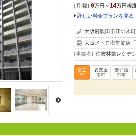
9
14
月 額
万円～
万円程
詳しい料金プランを見る
大阪府吹田市江の木町7
大阪メトロ御堂筋線「
事業者
住友林業レジデン
自立
要支援
要介護
可
不可
不可