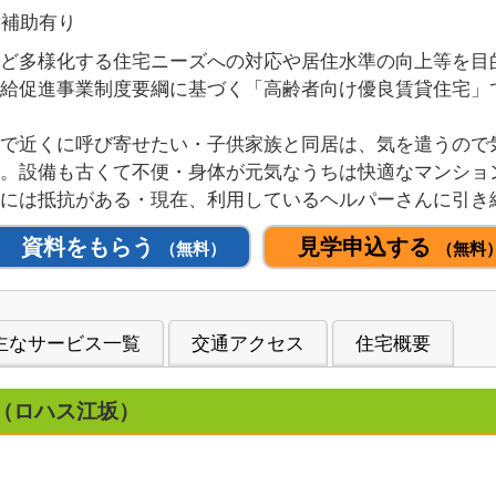
賃補助有り
ど多様化する住宅ニーズへの対応や居住水準の向上等を目
供給促進事業制度要綱に基づく「高齢者向け優良賃貸住宅」
】
で近くに呼び寄せたい・子供家族と同居は、気を遣うので
。設備も古くて不便・身体が元気なうちは快適なマンショ
には抵抗がある・現在、利用しているヘルパーさんに引き
資料をもらう
見学申込する
（無料）
（無料
主なサービス一覧
交通アクセス
住宅概要
（ロハス江坂）