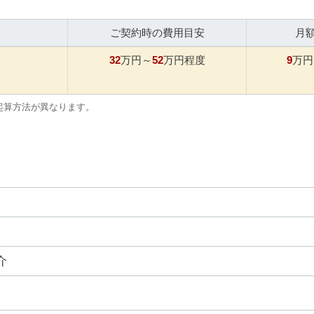
ご契約時の費用目安
月
32
52
9
万円～
万円程度
万円
起算方法が異なります。
介