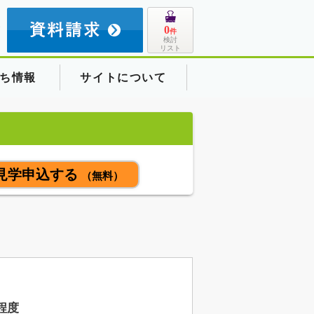
8
0
件
検討
リスト
ち情報
サイトについて
見学申込する
（無料）
程度