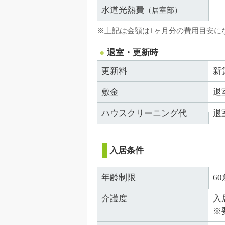
水道光熱費
（居室部）
※上記は金額は1ヶ月分の費用目安に
退室・更新時
更新料
新
敷金
退
ハウスクリーニング代
退
入居条件
年齢制限
6
介護度
入
※