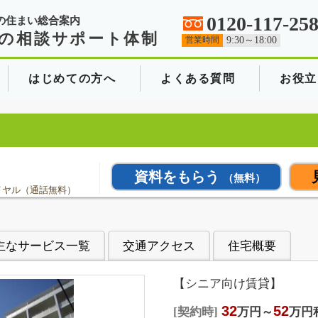
0120-117-25
の住まい総合案内
の相談サポート体制
営業時間
9:30～18:00
はじめての方へ
よくある質問
お役立
資料をもらう
（無料）
イヤル（通話無料）
主なサービス一覧
交通アクセス
住宅概要
【シニア向け賃貸】
32
52
契約時
万円～
万円