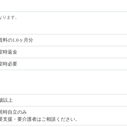
なります。
賃料の1.0ヶ月分
室時返金
室時必要
0歳以上
居時自立のみ
要支援・要介護者はご相談ください。