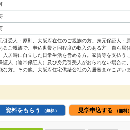
可
要
要
元引受人：原則、大阪府在住のご親族の方。身元保証人：
あるご親族で、申込世帯と同程度の収入のある方。自ら居
。入居時に自立した日常生活を営める方。家賃等を支払う
保証人（連帯保証人）及び身元引受人がおられない場合に
能な方。その他、大阪府住宅供給公社の入居審査がござい
資料をもらう
見学申込する
（無料）
（無料