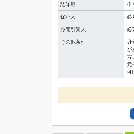
認知症
不
保証人
必
身元引受人
必
その他条件
身
が
方
元
可