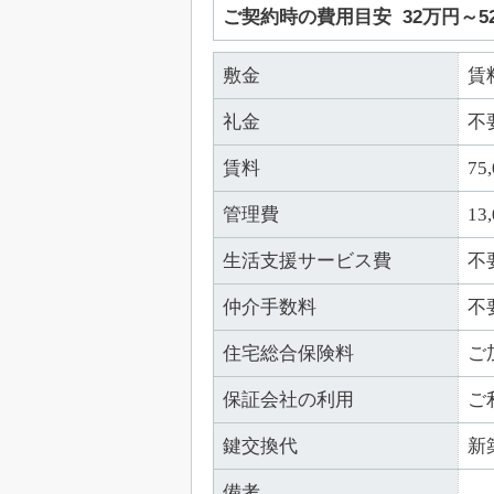
ご契約時の費用目安
32万円～
敷金
賃
礼金
不
賃料
75
管理費
13
生活支援サービス費
不
仲介手数料
不
住宅総合保険料
ご
保証会社の利用
ご
鍵交換代
新
備考