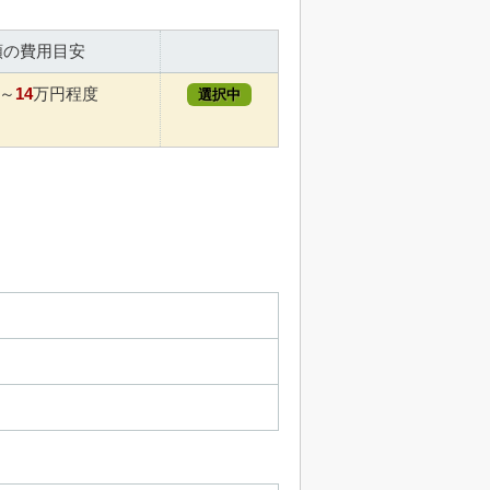
額の費用目安
14
～
万円程度
選択中