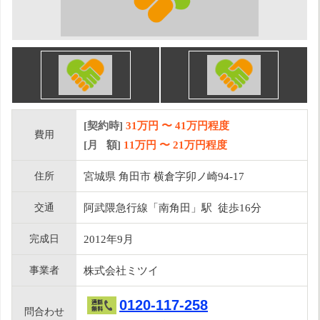
[契約時]
31万円
〜
41
万円程度
費用
[月 額]
11
万円 〜
21
万円程度
住所
宮城県 角田市 横倉字卯ノ崎94-17
交通
阿武隈急行線「南角田」駅 徒歩16分
完成日
2012年9月
事業者
株式会社ミツイ
0120-117-258
問合わせ