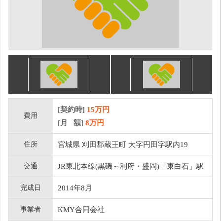
[契約時]
15万円
費用
[月 額]
8
万円
住所
宮城県 刈田郡蔵王町 大字円田字駅内19
交通
JR東北本線(黒磯～利府・盛岡)「東白石」駅
完成日
2014年8月
事業者
KMY合同会社