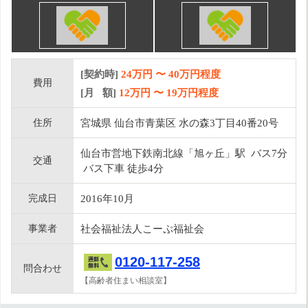
[契約時]
24万円
〜
40
万円程度
費用
[月 額]
12
万円 〜
19
万円程度
住所
宮城県 仙台市青葉区 水の森3丁目40番20号
仙台市営地下鉄南北線「旭ヶ丘」駅 バス7分
交通
バス下車 徒歩4分
完成日
2016年10月
事業者
社会福祉法人こーぷ福祉会
0120-117-258
問合わせ
【高齢者住まい相談室】