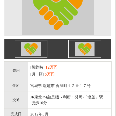
[契約時]
12万円
費用
[月 額]
5
万円
住所
宮城県 塩竈市 香津町１２番１７号
JR東北本線(黒磯～利府・盛岡)「塩釜」駅
交通
徒歩10分
完成日
2012年3月