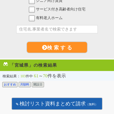
シニア向け賃貸
サービス付き高齢者向け住宅
有料老人ホーム
検 索 す る
「宮城県」の検索結果
61
～
70
件を表示
検索結果：
103
件中
おすすめ
月額料
開設日
検討リスト資料まとめて請求
（無料）