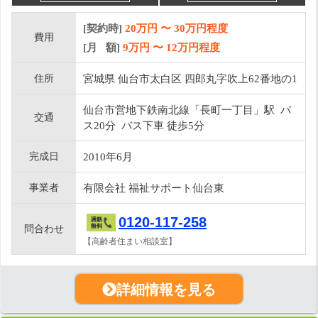
[契約時]
20万円
〜
30
万円程度
費用
[月 額]
9
万円 〜
12
万円程度
住所
宮城県 仙台市太白区 四郎丸字吹上62番地の1
仙台市営地下鉄南北線「長町一丁目」駅 バ
交通
ス20分 バス下車 徒歩5分
完成日
2010年6月
事業者
有限会社 福祉サポート仙台東
0120-117-258
問合わせ
【高齢者住まい相談室】
詳細情報を見る