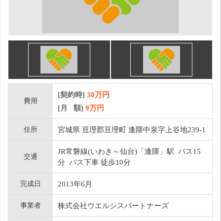
[契約時]
30万円
費用
[月 額]
9
万円
住所
宮城県 亘理郡亘理町 逢隈中泉字上谷地239-1
JR常磐線(いわき～仙台)「逢隈」駅 バス15
交通
分 バス下車 徒歩10分
完成日
2013年6月
事業者
株式会社ウエルシスパートナーズ