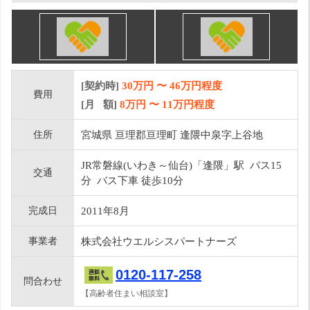
[契約時]
30万円
〜
46
万円程度
費用
[月 額]
8
万円 〜
11
万円程度
住所
宮城県 亘理郡亘理町 逢隈中泉字上谷地
JR常磐線(いわき～仙台)「逢隈」駅 バス15
交通
分 バス下車 徒歩10分
完成日
2011年8月
事業者
株式会社ウエルシスパートナーズ
0120-117-258
問合わせ
【高齢者住まい相談室】