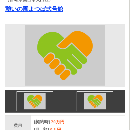
憩いの園よつば弐号館
[契約時]
20万円
費用
[月 額]
9
万円