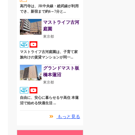
高円寺は、JR中央線・総武線が利用
でき、新宿まで約6～7分と...
マストライフ古河
庭園
東京都
マストライフ古河庭園は、子育て家
族向けの賃貸マンションが同一...
グランドマスト板
橋本蓮沼
東京都
自由に、安心に暮らせるサ高住 本蓮
沼で始める快適生活 ...
もっと見る