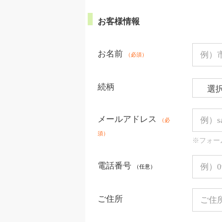
お客様情報
お名前
（必須）
続柄
メールアドレス
（必
須）
※フォー
電話番号
（任意）
ご住所