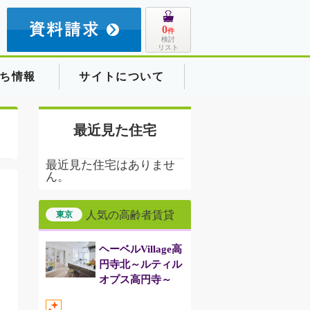
8
0
件
検討
リスト
ち情報
サイトについて
最近見た住宅
最近見た住宅はありませ
ん。
人気の高齢者賃貸
東京
ヘーベルVillage高
円寺北～ルティル
オプス高円寺～