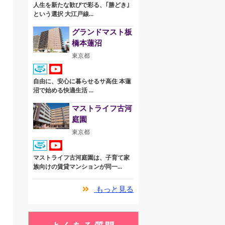
人生を新たな歓びで彩る、｢勝どき｣
という選択 大江戸線...
グランドマスト板
橋本蓮沼
東京都
自由に、安心に暮らせるサ高住 本蓮
沼で始める快適生活 ...
マストライフ古河
庭園
東京都
マストライフ古河庭園は、子育て家
族向けの賃貸マンションが同一...
もっと見る