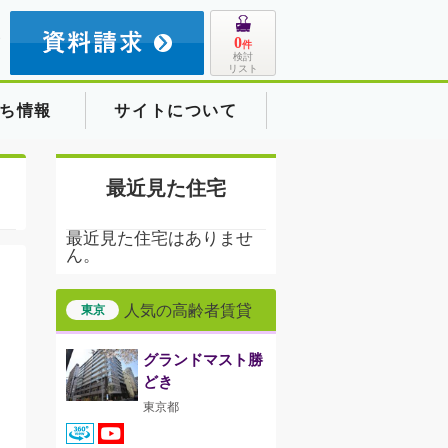
8
0
件
検討
リスト
ち情報
サイトについて
最近見た住宅
最近見た住宅はありませ
ん。
人気の高齢者賃貸
東京
グランドマスト勝
どき
東京都