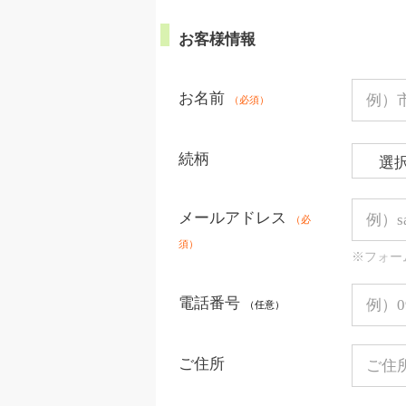
お客様情報
お名前
（必須）
続柄
メールアドレス
（必
須）
※フォー
電話番号
（任意）
ご住所