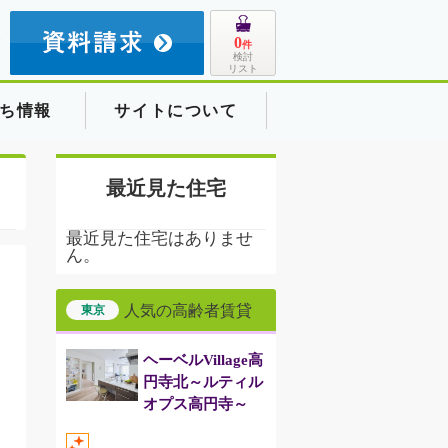
8
0
件
検討
リスト
ち情報
サイトについて
最近見た住宅
最近見た住宅はありませ
ん。
人気の高齢者賃貸
東京
ヘーベルVillage高
円寺北～ルティル
オプス高円寺～