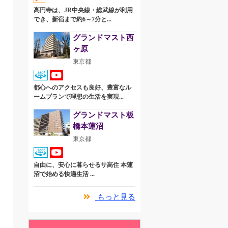
高円寺は、JR中央線・総武線が利用
でき、新宿まで約6～7分と...
グランドマスト西
ヶ原
東京都
都心へのアクセスも良好、豊富なル
ームプランで理想の生活を実現...
グランドマスト板
橋本蓮沼
東京都
自由に、安心に暮らせるサ高住 本蓮
沼で始める快適生活 ...
もっと見る