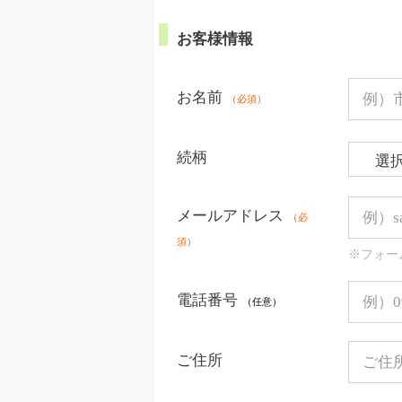
お客様情報
お名前
（必須）
続柄
メールアドレス
（必
須）
※フォー
電話番号
（任意）
ご住所