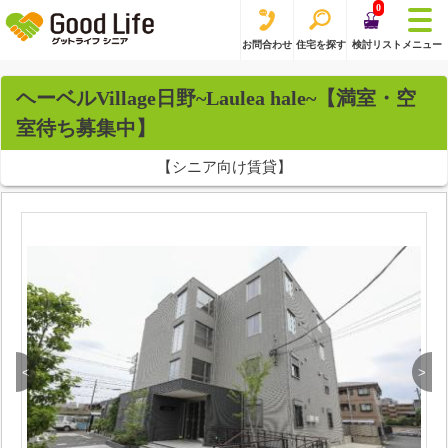
0
お問合わせ
住宅を探す
検討リスト
メニュー
ヘーベルVillage日野~Laulea hale~【満室・空
室待ち募集中】
【シニア向け賃貸】
<
>