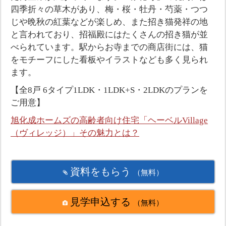
四季折々の草木があり、梅・桜・牡丹・芍薬・つつ
じや晩秋の紅葉などが楽しめ、また招き猫発祥の地
と言われており、招福殿にはたくさんの招き猫が並
べられています。駅からお寺までの商店街には、猫
をモチーフにした看板やイラストなども多く見られ
ます。
【全8戸 6タイプ1LDK・1LDK+S・2LDKのプランを
ご用意】
旭化成ホームズの高齢者向け住宅「ヘーベルVillage
（ヴィレッジ）」その魅力とは？
資料をもらう
（無料）
見学申込する
（無料）