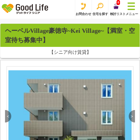
0
お問合わせ
住宅を探す
検討リスト
メニュー
ヘーベルVillage豪徳寺~Kei Village~【満室・空
室待ち募集中】
【シニア向け賃貸】
<
>