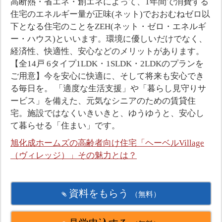
高断熱・省エネ・創エネによって、1年間で消費する
住宅のエネルギー量が正味(ネット)でおおむねゼロ以
下となる住宅のことをZEH(ネット・ゼロ・エネルギ
ー・ハウス)といいます。環境に優しいだけでなく、
経済性、快適性、安心などのメリットがあります。
【全14戸 6タイプ1LDK・1SLDK・2LDKのプランを
ご用意】今を安心に快適に、そして将来も安心でき
る毎日を。 「適度な生活支援」や「暮らし見守りサ
ービス」を備えた、元気なシニアのための賃貸住
宅。施設ではなくいきいきと、ゆうゆうと、安心し
て暮らせる「住まい」です。
旭化成ホームズの高齢者向け住宅「ヘーベルVillage
（ヴィレッジ）」その魅力とは？
資料をもらう
（無料）