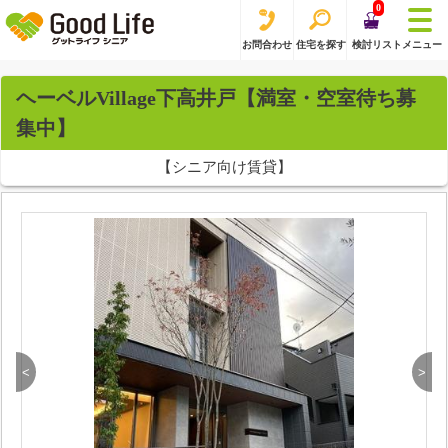
0
お問合わせ
住宅を探す
検討リスト
メニュー
ヘーベルVillage下高井戸【満室・空室待ち募
集中】
【シニア向け賃貸】
<
>