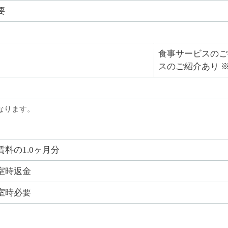
要
食事サービスのご
スのご紹介あり 
なります。
賃料の1.0ヶ月分
室時返金
室時必要