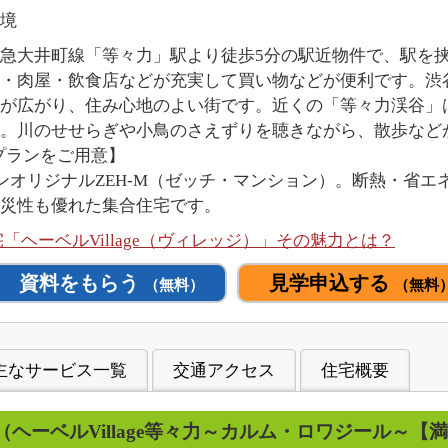
境
は、東急大井町線「等々力」駅より徒歩5分の駅近物件で、駅
・肉屋・飲食店などが充実して買い物などが便利です。渋谷
が広がり、住み心地のよい街です。近くの「等々力渓谷」は
。川のせせらぎや小鳥のさえずりを聴きながら、散歩など
のプランをご用意】
ンオリジナルZEH-M（ゼッチ・マンション）。断熱・省エネ
災性も優れた集合住宅です。
ヘーベルVillage（ヴィレッジ）」その魅力とは？
資料をもらう
見学申込する
（無料）
（無料
主なサービス一覧
交通アクセス
住宅概要
（ヘーベルVillage等々力～カルム・ロワジール～