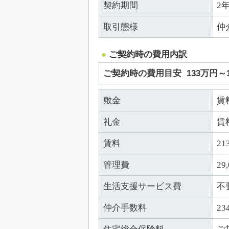
契約期間
2
取引態様
仲
ご契約時の費用内訳
ご契約時の費用目安
133万円～
敷金
賃
礼金
賃
賃料
21
管理費
29
生活支援サービス費
不
仲介手数料
23