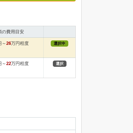
額の費用目安
26
円～
万円程度
選択中
22
円～
万円程度
選択