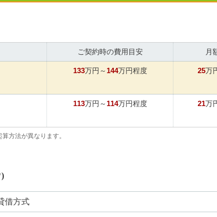
ご契約時の費用目安
月
133
144
25
万円～
万円程度
万
113
114
21
万円～
万円程度
万
起算方法が異なります。
)
貸借方式