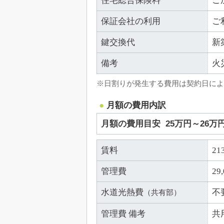
住宅総合保険料
ご
保証会社の利用
ご
鍵交換代
新
備考
火
※日割りが発生する費用は契約日によ
月額の費用内訳
月額の費用目安
25万円～26万
賃料
21
管理費
29
水道光熱費
不
（共有部）
管理費 備考
共