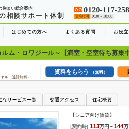
0120-117-25
の住まい総合案内
の相談サポート体制
営業時間
9:30～18:00
はじめての方へ
よくある質問
お役立
力～カルム・ロワジール～【満室・空室待ち募集
資料をもらう
（無料）
イヤル（通話無料）
主なサービス一覧
交通アクセス
住宅概要
【シニア向け賃貸】
113
144
契約時
万円～
万