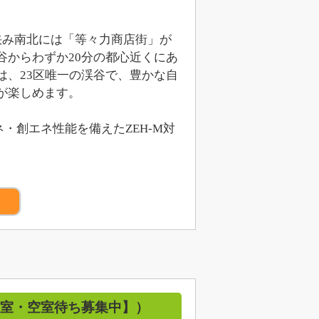
を挟み南北には「等々力商店街」が
からわずか20分の都心近くにあ
、23区唯一の渓谷で、豊かな自
が楽しめます。
・創エネ性能を備えたZEH-M対
）
【満室・空室待ち募集中】）