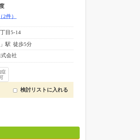
度
（2件）
目5-14
」駅 徒歩5分
株式会社
知症
可
検討リストに入れる