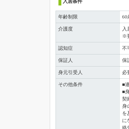
入居条件
年齢制限
6
介護度
入
※
認知症
不
保証人
保
身元引受人
必
その他条件
■
■
契
身
を
に
絡