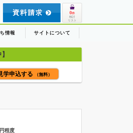
8
0
件
検討
リスト
ち情報
サイトについて
中】
見学申込する
（無料）
円程度