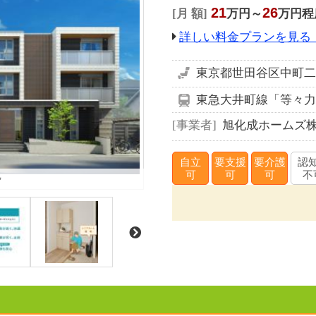
21
26
月 額
万円～
万円程
詳しい料金プランを見る
東京都世田谷区中町二丁
東急大井町線「等々力
事業者
旭化成ホームズ
自立
要支援
要介護
認
観
可
可
可
不