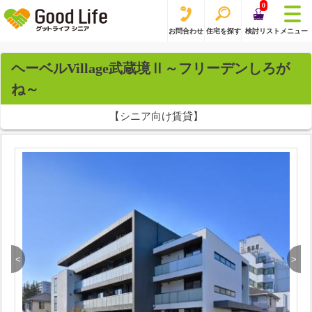
0
お問合わせ
住宅を探す
検討リスト
メニュー
ヘーベルVillage武蔵境Ⅱ～フリーデンしろが
ね～
【シニア向け賃貸】
<
>