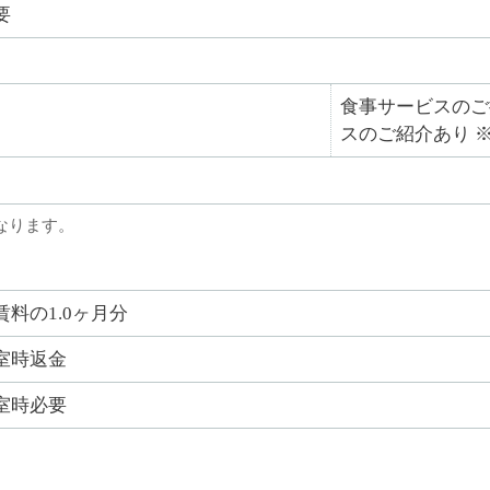
要
食事サービスのご
スのご紹介あり 
なります。
賃料の1.0ヶ月分
室時返金
室時必要