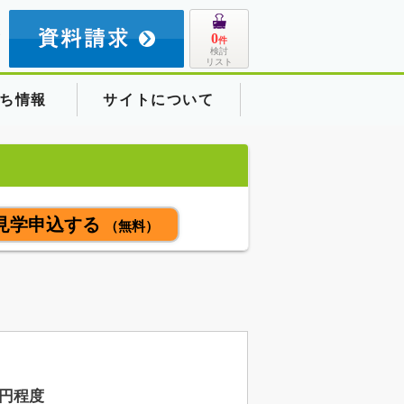
8
0
件
検討
リスト
ち情報
サイトについて
見学申込する
（無料）
円程度