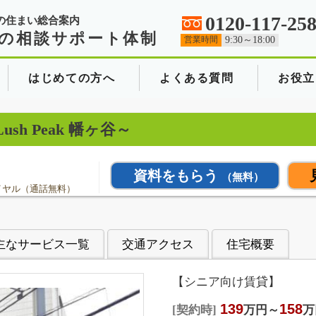
0120-117-25
の住まい総合案内
の相談サポート体制
営業時間
9:30～18:00
はじめての方へ
よくある質問
お役立
ush Peak 幡ヶ谷～
資料をもらう
（無料）
イヤル（通話無料）
主なサービス一覧
交通アクセス
住宅概要
【シニア向け賃貸】
139
158
契約時
万円～
万