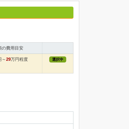
額の費用目安
29
円～
万円程度
選択中