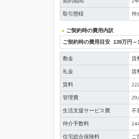
契約期間
2
取引態様
仲
ご契約時の費用内訳
ご契約時の費用目安
139万円～
敷金
賃
礼金
賃
賃料
22
管理費
29
生活支援サービス費
不
仲介手数料
24
住宅総合保険料
ご