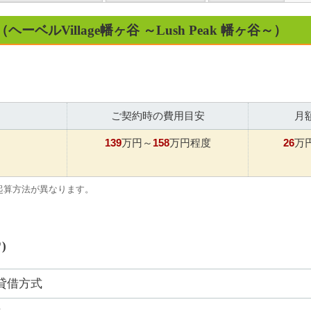
（ヘーベルVillage幡ヶ谷 ～Lush Peak 幡ヶ谷～）
ご契約時の費用目安
月
139
158
26
万円～
万円程度
万
起算方法が異なります。
)
貸借方式