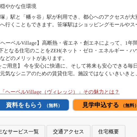
い穏やかな住環境
は「笹塚」駅と「幡ヶ谷」駅が利用でき、都心へのアクセスが
へ行くこともできます。笹塚駅はショッピングモールやス
対応ヘーベルVillage】高断熱・省エネ・創エネによって、
以下となる住宅のことをZEH(ネット・ゼロ・エネルギー・ハ
などのメリットがあります。
ランをご用意】 今を安心に快適に、そして将来も安心できる
元気なシニアのための賃貸住宅。施設ではなくいきいきと
ヘーベルVillage（ヴィレッジ）」その魅力とは？
資料をもらう
見学申込する
（無料）
（無料
主なサービス一覧
交通アクセス
住宅概要