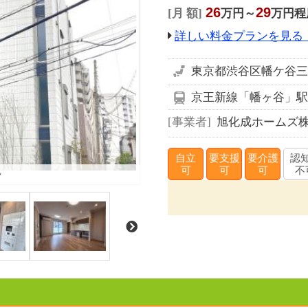
26
29
月 額
万円～
万円程
詳しい料金プランを見る
東京都渋谷区幡ケ谷三丁
京王新線「幡ヶ谷」駅 
事業者
旭化成ホームズ
自立
要支援
要介護
認
観
可
可
可
不