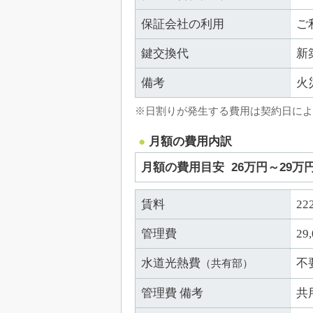
保証会社の利用
ご
鍵交換代
新
備考
火
※日割りが発生する費用は契約日によ
月額の費用内訳
月額の費用目安
26万円～29万
賃料
22
管理費
29
水道光熱費
不
（共有部）
管理費 備考
共