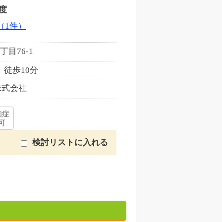
度
（1件）
目76-1
徒歩10分
株式会社
知症
可
検討リストに入れる