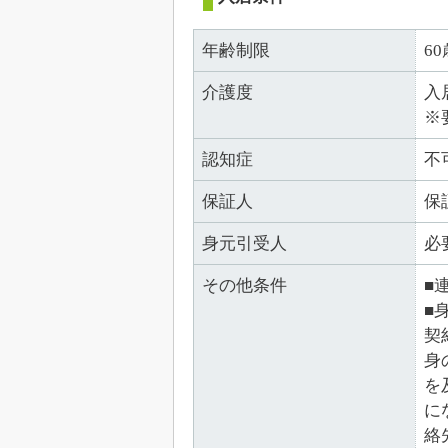
年齢制限
6
介護度
入
※
認知症
不
保証人
保
身元引受人
必
その他条件
■
■
契
身
を
に
絡