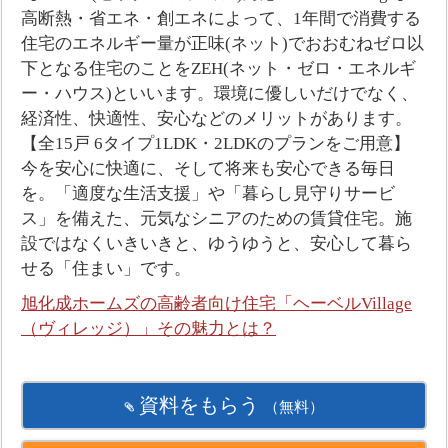
高断熱・省エネ・創エネによって、1年間で消費する
住宅のエネルギー量が正味(ネット)でおおむねゼロ以
下となる住宅のことをZEH(ネット・ゼロ・エネルギ
ー・ハウス)といいます。環境に優しいだけでなく、
経済性、快適性、安心などのメリットがあります。
【全15戸 6タイプ1LDK・2LDKのプランをご用意】
今を安心に快適に、そして将来も安心できる毎日
を。「適度な生活支援」や「暮らし見守りサービ
ス」を備えた、元気なシニアのための賃貸住宅。施
設ではなくいきいきと、ゆうゆうと、安心して暮ら
せる「住まい」です。
旭化成ホームズの高齢者向け住宅「ヘーベルVillage
（ヴィレッジ）」その魅力とは？
資料をもらう
（無料）