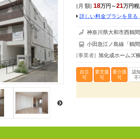
18
21
月 額
万円～
万円程
詳しい料金プランを見る
神奈川県大和市西鶴間四
小田急江ノ島線「鶴間
事業者
旭化成ホームズ
自立
要支援
要介護
認
可
可
可
不