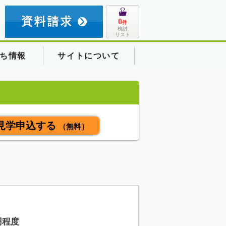
8
0
件
検討
リスト
ち情報
サイトについて
見学申込する
（無料）
円程度