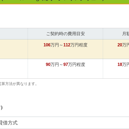
ご契約時の費用目安
月
106
112
20
万円～
万円程度
万
90
97
18
万円～
万円程度
万
起算方法が異なります。
)
貸借方式