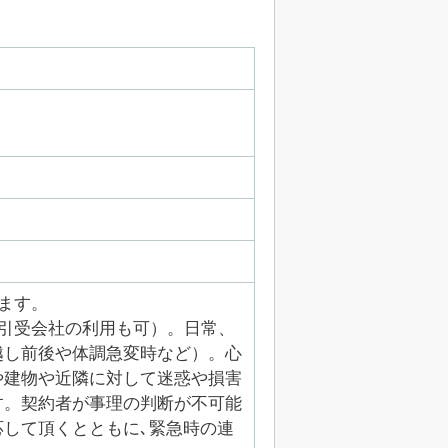
ます。
引受会社の利用も可）。日常、
越し前後や体調急変時など）。心
や建物や近隣に対して迷惑や損害
す。契約者が事理の判断が不可能
して頂くとともに､緊急時の連