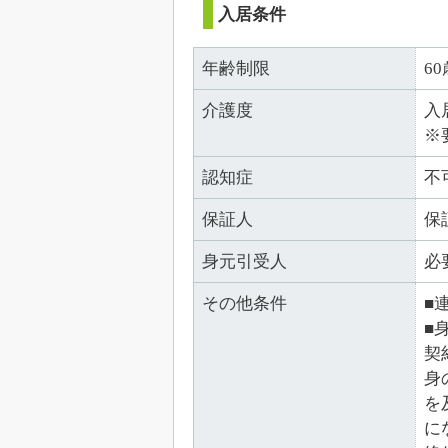
入居条件
年齢制限
6
介護度
入
※
認知症
不
保証人
保
身元引受人
必
その他条件
■
■
契
身
を
に