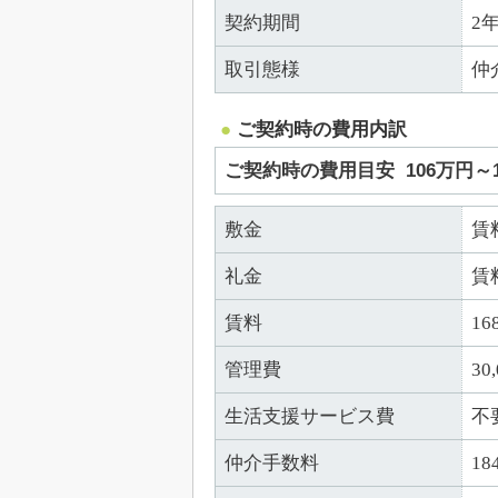
契約期間
2
取引態様
仲
ご契約時の費用内訳
ご契約時の費用目安
106万円～
敷金
賃
礼金
賃
賃料
16
管理費
30
生活支援サービス費
不
仲介手数料
18