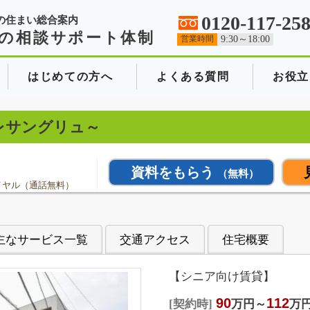
0120-117-25
の住まい総合案内
の相談サポート体制
営業時間
9:30～18:00
はじめての方へ
よくある質問
お役立
クレサングリュ～
資料をもらう
（無料）
イヤル（通話無料）
主なサービス一覧
交通アクセス
住宅概要
【シニア向け賃貸】
90
112
契約時
万円～
万