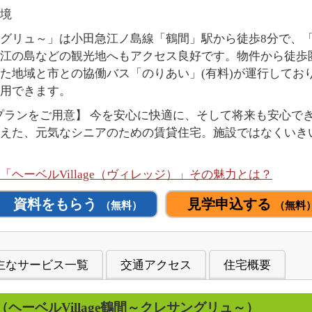
境
レサングリュ～」は小田急江ノ島線「鶴間」駅から徒歩8分で、
江の島などの観光地へもアクセス良好です。物件から徒歩
た地域と市との協働バス「のりあい」(有料)が運行してお
用できます。
DKのプランをご用意】 今を安心に快適に、そして将来も安心
えた、元気なシニアのための賃貸住宅。施設ではなくいき
ヘーベルVillage（ヴィレッジ）」その魅力とは？
資料をもらう
見学申込する
（無料）
（無料
主なサービス一覧
交通アクセス
住宅概要
（ヘーベルVillage鶴間～クレサングリュ～）