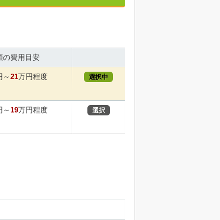
額の費用目安
21
円～
万円程度
選択中
19
円～
万円程度
選択