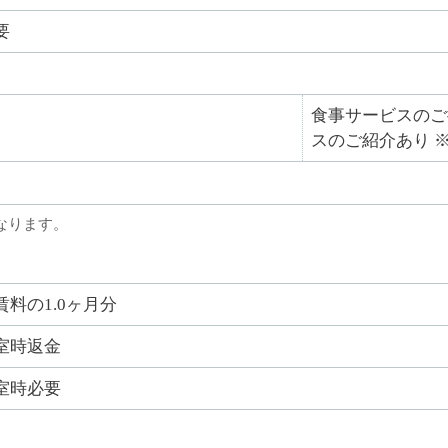
要
食事サービスのご
スのご紹介あり 
なります。
賃料の1.0ヶ月分
室時返金
室時必要