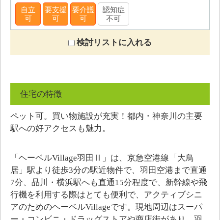
自立
要支援
要介護
認知症
可
可
可
不可
検討リストに入れる
住宅の特徴
ペット可。買い物施設が充実！都内・神奈川の主要
駅への好アクセスも魅力。
「ヘーベルVillage羽田Ⅱ」は、京急空港線「大鳥
居」駅より徒歩3分の駅近物件で、羽田空港まで直通
7分、品川・横浜駅へも直通15分程度で、新幹線や飛
行機を利用する際はとても便利で、アクティブシニ
アのためのヘーベルVillageです。現地周辺はスーパ
ー・コンビニ・ドラッグストアや商店街があり、羽