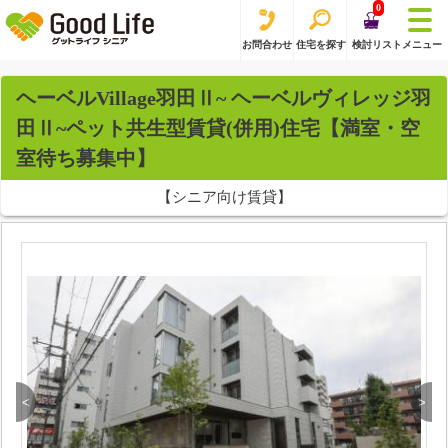
0
お問合わせ
住宅を探す
検討リスト
メニュー
ヘーベルVillage羽田Ⅱ~ ヘーベルヴィレッジ羽
田Ⅱ~ペット共生型賃貸(併用)住宅【満室・空
室待ち募集中】
【シニア向け賃貸】
<
>