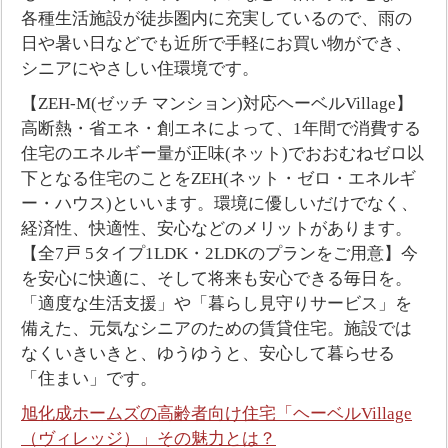
各種生活施設が徒歩圏内に充実しているので、雨の
日や暑い日などでも近所で手軽にお買い物ができ、
シニアにやさしい住環境です。
【ZEH-M(ゼッチ マンション)対応ヘーベルVillage】
高断熱・省エネ・創エネによって、1年間で消費する
住宅のエネルギー量が正味(ネット)でおおむねゼロ以
下となる住宅のことをZEH(ネット・ゼロ・エネルギ
ー・ハウス)といいます。環境に優しいだけでなく、
経済性、快適性、安心などのメリットがあります。
【全7戸 5タイプ1LDK・2LDKのプランをご用意】今
を安心に快適に、そして将来も安心できる毎日を。
「適度な生活支援」や「暮らし見守りサービス」を
備えた、元気なシニアのための賃貸住宅。施設では
なくいきいきと、ゆうゆうと、安心して暮らせる
「住まい」です。
旭化成ホームズの高齢者向け住宅「ヘーベルVillage
（ヴィレッジ）」その魅力とは？