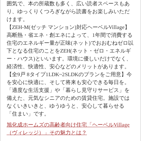
囲気で、本の所蔵数も多く、広い読者スペースもあ
り、ゆっくりくつろぎながら読書をお楽しみいただ
けます。
【ZEH-M(ゼッチ マンション)対応ヘーベルVillage】
高断熱・省エネ・創エネによって、1年間で消費する
住宅のエネルギー量が正味(ネット)でおおむねゼロ以
下となる住宅のことをZEH(ネット・ゼロ・エネルギ
ー・ハウス)といいます。環境に優しいだけでなく、
経済性、快適性、安心などのメリットがあります。
【全9戸 8タイプ1LDK~2SLDKのプランをご用意】今
を安心に快適に、そして将来も安心できる毎日を。
「適度な生活支援」や「暮らし見守りサービス」を
備えた、元気なシニアのための賃貸住宅。施設では
なくいきいきと、ゆうゆうと、安心して暮らせる
「住まい」です。
旭化成ホームズの高齢者向け住宅「ヘーベルVillage
（ヴィレッジ）」その魅力とは？