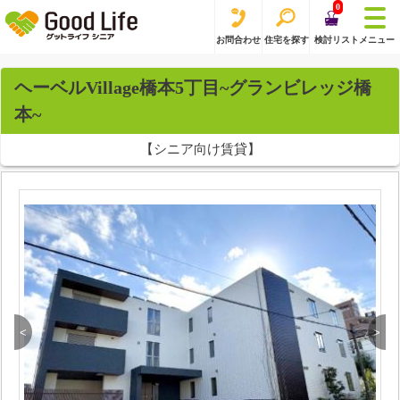
0
お問合わせ
住宅を探す
検討リスト
メニュー
ヘーベルVillage橋本5丁目~グランビレッジ橋
本~
【シニア向け賃貸】
<
>