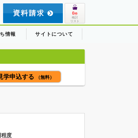
8
0
件
検討
リスト
ち情報
サイトについて
見学申込する
（無料）
円程度