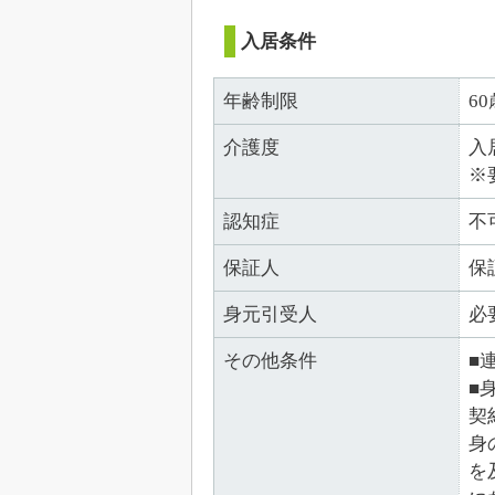
入居条件
年齢制限
6
介護度
入
※
認知症
不
保証人
保
身元引受人
必
その他条件
■
■
契
身
を