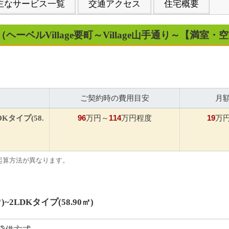
主なサービス一覧
交通アクセス
住宅概要
（ヘーベルVillage要町～Village山手通り～【満室
ご契約時の費用目安
月
96
114
19
DKタイプ(58.
万円～
万円程度
万
起算方法が異なります。
)~2LDKタイプ(58.90㎡)