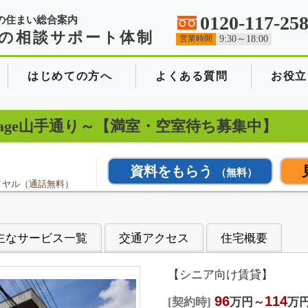
0120-117-25
の住まい総合案内
の相談サポート体制
営業時間
9:30～18:00
はじめての方へ
よくある質問
お役立
Village山手通り～【満室・空室待ち募集中】
資料をもらう
（無料）
イヤル（通話無料）
主なサービス一覧
交通アクセス
住宅概要
【シニア向け賃貸】
96
114
契約時
万円～
万