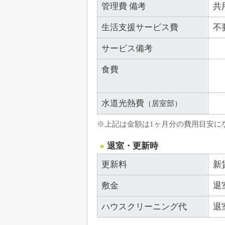
管理費 備考
共
生活支援サービス費
不
サービス備考
食費
水道光熱費
（居室部）
※上記は金額は1ヶ月分の費用目安に
退室・更新時
更新料
新
敷金
退
ハウスクリーニング代
退