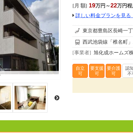
19
22
月 額
万円～
万円程
詳しい料金プランを見る
東京都豊島区長崎一丁目
西武池袋線「椎名町」
事業者
旭化成ホームズ
自立
要支援
要介護
認
観
可
可
可
不