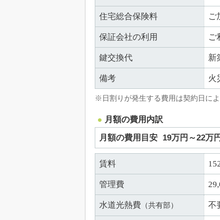
住宅総合保険料
ご
保証会社の利用
ご
鍵交換代
新
備考
火
※日割りが発生する費用は契約日によ
月額の費用内訳
月額の費用目安
19万円～22万
賃料
15
管理費
29
水道光熱費
不
（共有部）