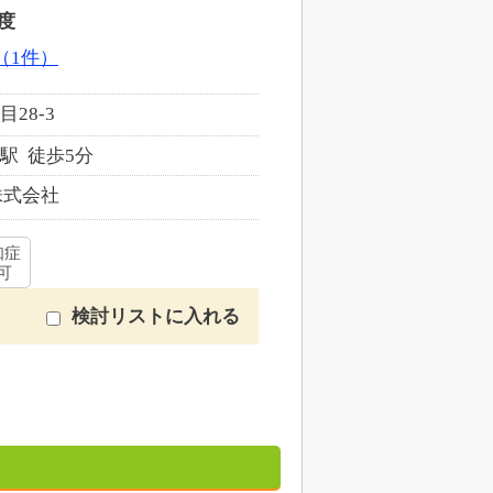
度
（1件）
28-3
駅 徒歩5分
株式会社
知症
可
検討リストに入れる