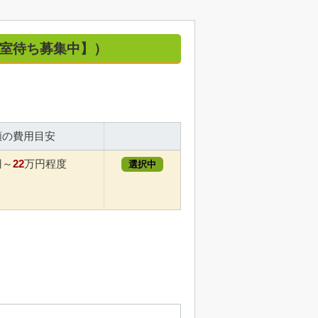
・空室待ち募集中】）
額の費用目安
22
円～
万円程度
選択中