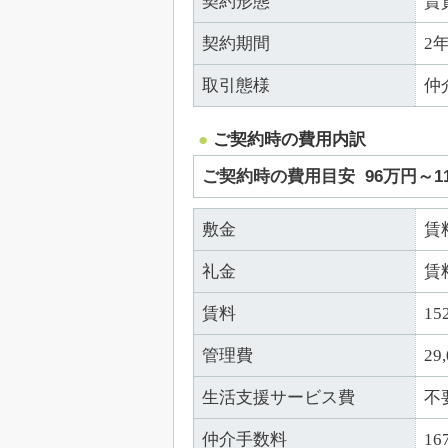
契約形態
賃
契約期間
2
取引態様
仲
ご契約時の費用内訳
ご契約時の費用目安
96万円～1
敷金
賃
礼金
賃
賃料
15
管理費
29
生活支援サービス費
不
仲介手数料
16