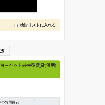
検討リストに入れる
概要
川台～ペット共生型賃貸(併用)
額の費用目安