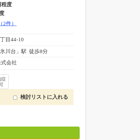
円程度
度
（2件）
目44-10
氷川台」駅 徒歩8分
株式会社
知症
可
検討リストに入れる