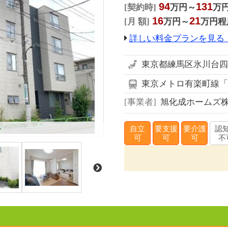
94
131
契約時
万円～
万
16
21
月 額
万円～
万円程
詳しい料金プランを見る
東京都練馬区氷川台四丁
東京メトロ有楽町線「
事業者
旭化成ホームズ
観
自立
要支援
要介護
認
可
可
可
不