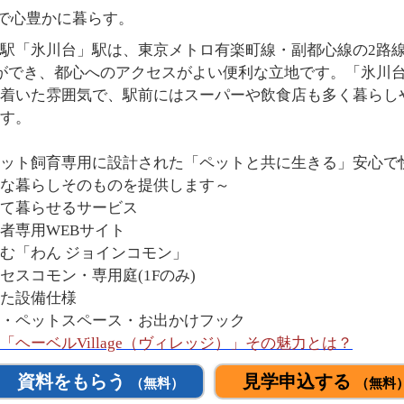
宅で心豊かに暮らす。
の最寄駅「氷川台」駅は、東京メトロ有楽町線・副都心線の2
ができ、都心へのアクセスがよい便利な立地です。「氷川
着いた雰囲気で、駅前にはスーパーや飲食店も多く暮らし
す。
ット飼育専用に設計された「ペットと共に生きる」安心で
な暮らしそのものを提供します～
て暮らせるサービス
者専用WEBサイト
む「わん ジョインコモン」
スコモン・専用庭(1Fのみ)
た設備仕様
・ペットスペース・お出かけフック
ヘーベルVillage（ヴィレッジ）」その魅力とは？
資料をもらう
見学申込する
（無料）
（無料