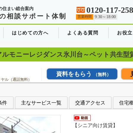
0120-117-25
の住まい総合案内
の相談サポート体制
営業時間
9:30～18:00
はじめての方へ
よくある質問
お役立
台～アルモニーレジダンス氷川台～ペット共生型賃
資料をもらう
（無料）
イヤル（通話無料）
条件
主なサービス一覧
交通アクセス
住宅
【シニア向け賃貸】