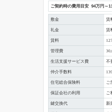
ご契約時の費用目安
94万円～1
敷金
賃
礼金
賃
賃料
12
管理費
30
生活支援サービス費
不
仲介手数料
13
住宅総合保険料
ご
保証会社の利用
ご
鍵交換代
新