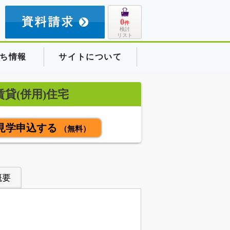
8
0
件
検討
リスト
ち情報
サイトについて
貸(併用)住宅
見学申込する
（無料）
概要