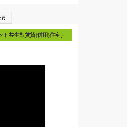
概要
ット共生型賃貸(併用)住宅）