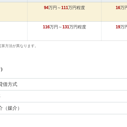
94
111
16
万円～
万円程度
万
116
131
19
万円～
万円程度
万
起算方法が異なります。
)
貸借方式
年
介（媒介）