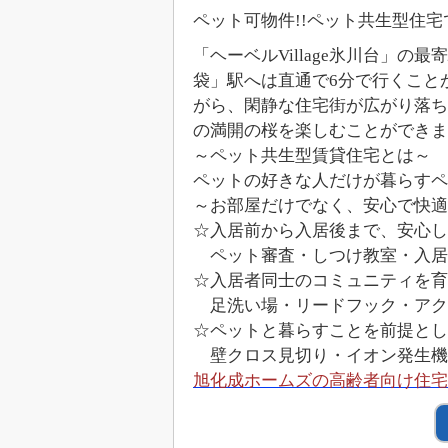
ペット可物件!!ペット共生型住
「ヘーベルVillage氷川台」
袋」駅へは直通で6分で行くこと
がら、閑静な住宅街が広がり落ち
の満開の桜を楽しむことができま
～ペット共生型賃貸住宅とは～
ペットの好きな人だけが暮らすペ
～お部屋だけでなく、安心で快適
☆入居前から入居後まで、安心し
ペット審査・しつけ教室・入居
☆入居者同士のコミュニティを育
足洗い場・リードフック・アクセ
☆ペットと暮らすことを前提とし
壁クロス見切り・イオン発生機
旭化成ホームズの高齢者向け住宅「